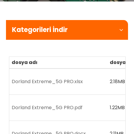
Kategorileri İndir
dosya adı
dosya bo
Dorland Extreme_5G PRO.xlsx
2.18MB
Dorland Extreme_5G PRO.pdf
1.22MB
Dorland Extreme_5G PRO.docx
2.11MB