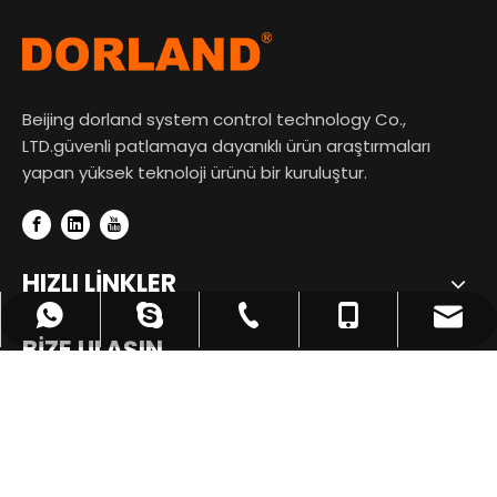
Beijing dorland system control technology Co.,
LTD.güvenli patlamaya dayanıklı ürün araştırmaları
yapan yüksek teknoloji ürünü bir kuruluştur.
HIZLI LİNKLER
tian@dorland.com.cn
+86-10-62198496
+8615546437869
+8615546437869
+86-13910650041
BİZE ULAŞIN
+8617667524569
+8617667524569
Room1107, Kule B, Tsinghua Tongfang Teknoloji

Meydanı, No.1 Wangzhuang Yolu, Haidian Bölgesi, Pekin,
Çin Halk Cumhuriyeti.
+86-13910650041
