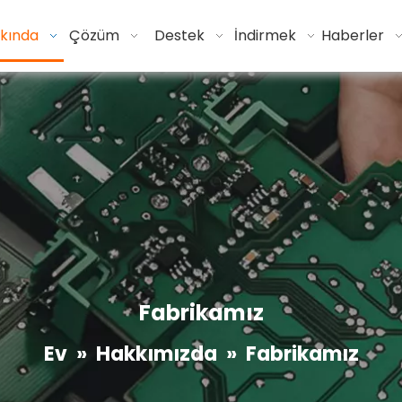
kında
Çözüm
Destek
İndirmek
Haberler
Fabrikamız
Ev
»
Hakkımızda
»
Fabrikamız