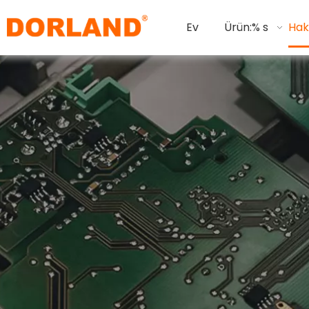
Ev
Ürün:% s
Hak