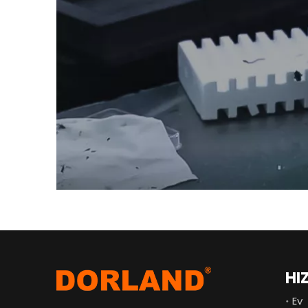
HIZ
Ev