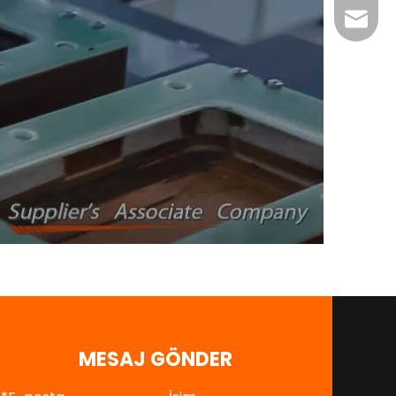
tian@d
MESAJ GÖNDER