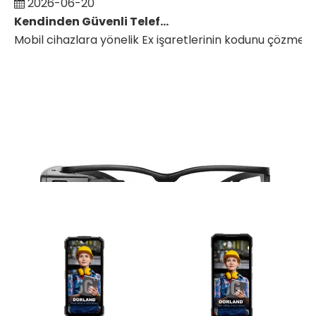
Kendinden Güvenli Telefonlar, Tabletler ve PDA'lardaki Ex İşaretleri Nasıl Okunur?
Mobil cihazlara yönelik Ex işaretlerinin kodunu çözmeyi 