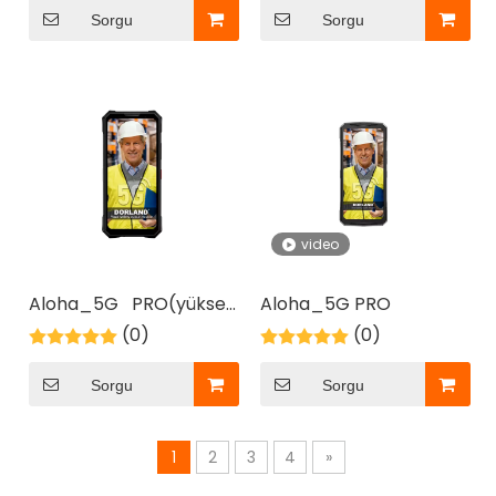
Sorgu
Sorgu
2026-06-08
Tehlikeli Alan Varlık Yönetimi için Barkod mu RFID mi: İş Akışınız İçin Hangisi Daha İyi?
Tehlikeli alan varlık takibi için Barkod ile RFID'yi karşı
video
Aloha_5G PRO(yüksek
Aloha_5G PRO
sürüm)
(0)
(0)
Sorgu
Sorgu
1
2
3
4
»