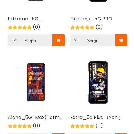
2026-06-03
Extreme_5G
Extreme_5G PRO
Tehlikeli Alanlarda Uzaktan Uzman Desteği İçin Kendinden Güvenli Akıllı Gözlükler
PRO（Yeni Sürüm）
(0)
(0)
ATEX/IECEx akıllı gözlüklerle güvenliği en üst düzeye çı
Sorgu
Sorgu
Aloha_5G Max(Termal
Extra_5g Plus （Yeni）
görüntüleme)
(0)
(0)