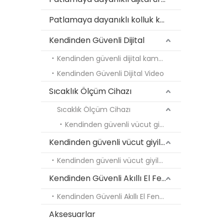
Patlamaya dayanıklı kolluk kuvveti aracı
Kendinden Güvenli Dijital
Kendinden güvenli dijital kamera
Kendinden Güvenli Dijital Video
Sıcaklık Ölçüm Cihazı
Sıcaklık Ölçüm Cihazı
Kendinden güvenli vücut giyilen kamera
Kendinden güvenli vücut giyilen kamera
Kendinden güvenli vücut giyilen kamera
Kendinden Güvenli Akıllı El Feneri
2026-05-11
Kendinden Güvenli Akıllı El Feneri
Tehlikeli Alanlar İçin Termal Görüntüleme Akıllı Telefonları: Muayene İletişimin Ötesinde Kullanım Alanları
Aksesuarlar
ATEX termal akıllı telefonlarla endüstriyel güve