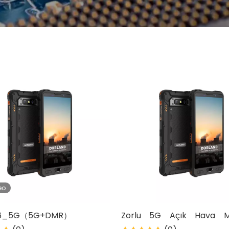
eo
i06_5G（5G+DMR）
Zorlu 5G Açık Hava M