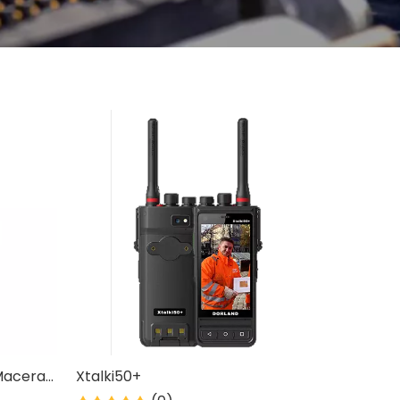
acerası
Xtalki50+