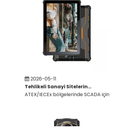
2026-05-11
Tehlikeli Sanayi Sitelerinde SCADA İzleme İçin Kendinden Güvenli Tabletlerin Kullanımı
ATEX/IECEx bölgelerinde SCADA için kendinden güv