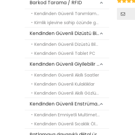
Barkod Tarama / RFID
Kendinden Güvenli Tanımlama PDA'sı
Kimlik işlevine sahip özünde güvenli tablet
Kendinden Güvenli Dizüstü Bilgisayar ve Tablet PC
Kendinden Güvenli Dizüstü Bilgisayar
Kendinden Güvenli Tablet PC
Kendinden Güvenli Giyilebilir Cihazlar
Kendinden Güvenli Akıllı Saatler
Kendinden Güvenli Kulaklıklar
Kendinden Güvenli Akıllı Gözlükler
Kendinden Güvenli Enstrüman Bağlantı Parçaları
Kendinden Emniyetli Multimetre
Kendinden Güvenli Sıcaklık Ölçüm Cihazı
Patlamaya dayanıklı dijital ürünler