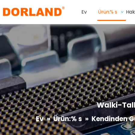
Ev
Ürün:% s
Hak
Walki-Talk
Ev
»
Ürün:% s
»
Kendinden Gü