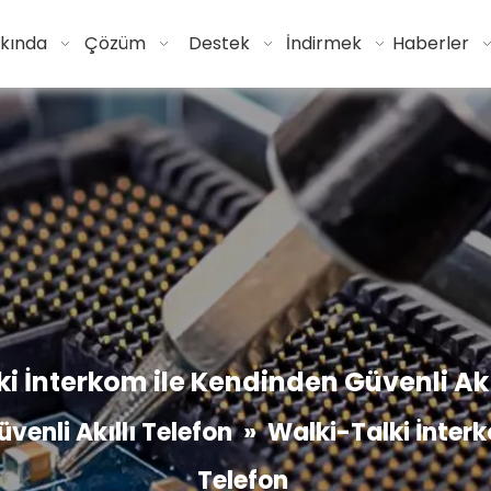
kında
Çözüm
Destek
İndirmek
Haberler
i İnterkom ile Kendinden Güvenli Akı
venli Akıllı Telefon
»
Walki-Talki İnterk
Telefon