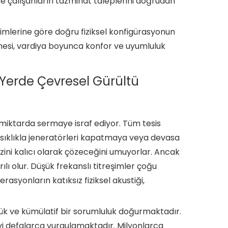
e çalışanların tazminat taleplerini doğrudan
nimlerine göre doğru fiziksel konfigürasyonun
mesi, vardiya boyunca konfor ve uyumluluk
u Yerde Çevresel Gürültü
 miktarda sermaye israf ediyor. Tüm tesis
 sıklıkla jeneratörleri kapatmaya veya devasa
izini kalıcı olarak çözeceğini umuyorlar. Ancak
ılı olur. Düşük frekanslı titreşimler çoğu
rasyonların katıksız fiziksel akustiği,
yük ve kümülatif bir sorumluluk doğurmaktadır.
yi defalarca vurgulamaktadır. Milyonlarca