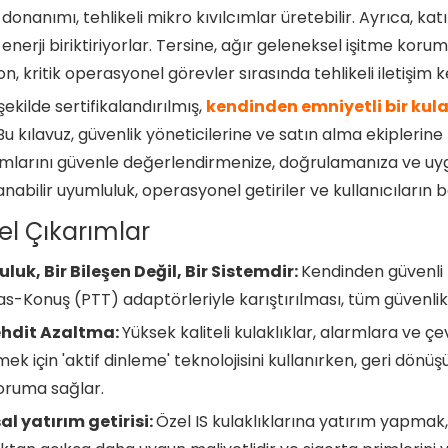
m donanımı, tehlikeli mikro kıvılcımlar üretebilir. Ayrıca, k
enerji biriktiriyorlar. Tersine, ağır geleneksel işitme kor
on, kritik operasyonel görevler sırasında tehlikeli iletişim k
ekilde sertifikalandırılmış,
kendinden emniyetli bir kulak
Bu kılavuz, güvenlik yöneticilerine ve satın alma ekiplerine 
mlarını güvenle değerlendirmenize, doğrulamanıza ve uygu
nabilir uyumluluk, operasyonel getiriler ve kullanıcıları
l Çıkarımlar
luk, Bir Bileşen Değil, Bir Sistemdir:
Kendinden güvenli bi
s-Konuş (PTT) adaptörleriyle karıştırılması, tüm güvenlik s
ehdit Azaltma:
Yüksek kaliteli kulaklıklar, alarmlara ve çe
ek için 'aktif dinleme' teknolojisini kullanırken, geri dönü
oruma sağlar.
al yatırım getirisi:
Özel IS kulaklıklarına yatırım yapmak,