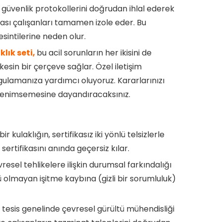
atı güvenlik protokollerini doğrudan ihlal ederek
uması çalışanları tamamen izole eder. Bu
esintilerine neden olur.
lık seti,
bu acil sorunların her ikisini de
kesin bir çerçeve sağlar. Özel iletişim
lamanıza yardımcı oluyoruz. Kararlarınızı
n benimsemesine dayandıracaksınız.
r kulaklığın, sertifikasız iki yönlü telsizlerle
ertifikasını anında geçersiz kılar.
vresel tehlikelere ilişkin durumsal farkındalığı
şü olmayan işitme kaybına (gizli bir sorumluluk)
 tesis genelinde çevresel gürültü mühendisliği