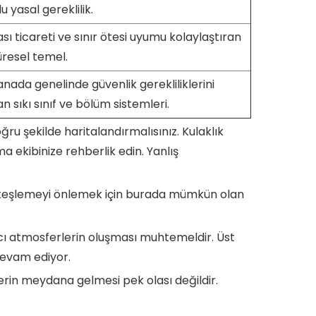
lu yasal gereklilik.
sı ticareti ve sınır ötesi uyumu kolaylaştıran
üresel temel.
nada genelinde güvenlik gerekliliklerini
 sıkı sınıf ve bölüm sistemleri.
u şekilde haritalandırmalısınız. Kulaklık
 ekibinize rehberlik edin. Yanlış
ar. Ateşlemeyi önlemek için burada mümkün olan
cı atmosferlerin oluşması muhtemeldir. Üst
devam ediyor.
lerin meydana gelmesi pek olası değildir.