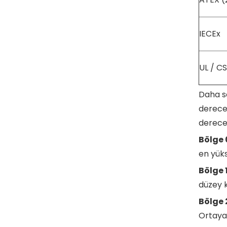
IECEx
UL / C
Daha so
derecel
derecel
Bölge 
en yüks
Bölge 1
düzey k
Bölge 
Ortaya 