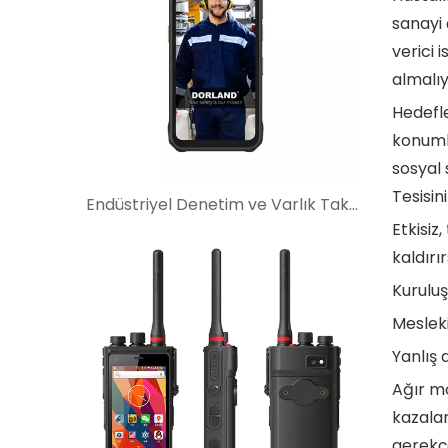
sanayi 
verici 
almalıy
Hedefle
konuml
sosyal 
Tesisin
Endüstriyel Denetim ve Varlık Takibi İçin Kendinden Güvenli PDA Seçim Kılavuzu
Etkisiz
kaldırır
Kuruluş
Mesleki 
Yanlış 
Ağır mo
kazalar
gerekçe