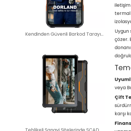
iletişi
termal 
izolasy
Uygun ş
Kendinden Güvenli Barkod Tarayıcılar Tehlikeli Alanlarda Bakım İş Akışlarını Nasıl İyileştirir?
çözer. 
donanı
doğrula
Teme
Uyumlu
veya Ba
Çift T
sürdürm
karşı k
Finans
Tehlikeli Sanayi Sitelerinde SCADA İzleme İçin Kendinden Güvenli Tabletlerin Kullanımı