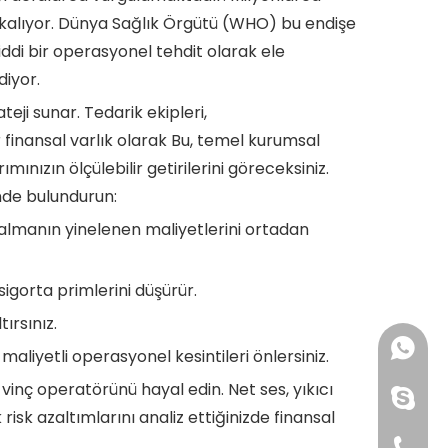
ya kalıyor. Dünya Sağlık Örgütü (WHO) bu endişe
ciddi bir operasyonel tehdit olarak ele
diyor.
eji sunar. Tedarik ekipleri,
r finansal varlık olarak Bu, temel kurumsal
nızın ölçülebilir getirilerini göreceksiniz.
nde bulundurun:
ın almanın yinelenen maliyetlerini ortadan
sigorta primlerini düşürür.
tırsınız.
+861391
aliyetli operasyonel kesintileri önlersiniz.
r vinç operatörünü hayal edin. Net ses, yıkıcı
+86176
+861391
risk azaltımlarını analiz ettiğinizde finansal