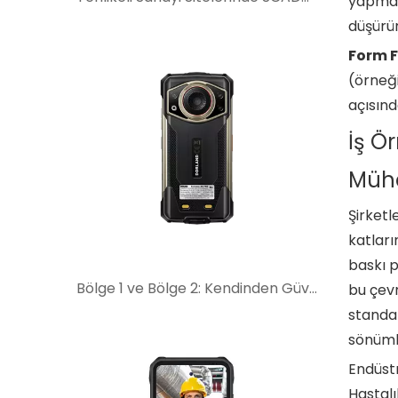
yapmakt
düşürür
Form F
(örneği
açısınd
İş Ö
Mühe
Şirketl
katları
baskı p
Bölge 1 ve Bölge 2: Kendinden Güvenli Mobil Cihazları Seçmenin Anlamı Nedir?
bu çevr
standar
sönüml
Endüstr
Hastalı