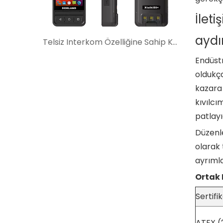
İlet
aydı
Telsiz Interkom Özelliğine Sahip Kendinden Güvenli Akıllı Telefon: Ne Zaman Daha İyi Seçim?
Endüstr
oldukça
kazara 
kıvılcı
patlayı
Düzenle
olarak 
ayrımla
Ortak 
Sertif
ATEX (