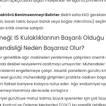
an açıkça daha uygun maliyetlidir ve sigorta primlerini v
.
aktörü Benimsenmeyi Belirler:
Belirli saha KKD gereksi
n, baret takılı, boyun bandı veya boğaz mikrofonu) seçil
an kritik öneme sahiptir.
rneği: IS Kulaklıklarının Başarılı Olduğ
ndisliği Neden Başarısız Olur?
er genellikle ağır makineleri yenilemeye çalışırken önemli
nda desibel seviyelerini azaltmayı umuyorlar. Mühendisler
reslerini engellemeye çalışır. Akustik panellerin gürültü kr
esel gürültü mühendisliği girişimleri pratikte nadiren başar
t fiziksel bariyere kolayca nüfuz eder. Ağır endüstriyel ope
emeyi inanılmaz derecede zorlaştırır.
iyel gürültüye maruz kalma, büyük işverenler için çok bü
k Kontrol ve Önleme Merkezleri (CDC) bu spesifik tehlike