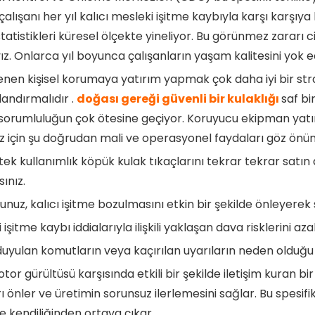
çalışanı her yıl kalıcı mesleki işitme kaybıyla karşı karşı
istatistikleri küresel ölçekte yineliyor. Bu görünmez zararı 
ız. Onlarca yıl boyunca çalışanların yaşam kalitesini yok e
nen kişisel korumaya yatırım yapmak çok daha iyi bir strat
andırmalıdır .
doğası gereği güvenli bir kulaklığı
saf bi
sorumluluğun çok ötesine geçiyor. Koruyucu ekipman yatırımı
iz için şu doğrudan mali ve operasyonel faydaları göz önü
, tek kullanımlık köpük kulak tıkaçlarını tekrar tekrar sat
sınız.
unuz, kalıcı işitme bozulmasını etkin bir şekilde önleyerek 
işitme kaybı iddialarıyla ilişkili yaklaşan dava risklerini azal
duyulan komutların veya kaçırılan uyarıların neden olduğu m
tor gürültüsü karşısında etkili bir şekilde iletişim kuran bi
ı önler ve üretimin sorunsuz ilerlemesini sağlar. Bu spesifik 
 kendiliğinden ortaya çıkar.