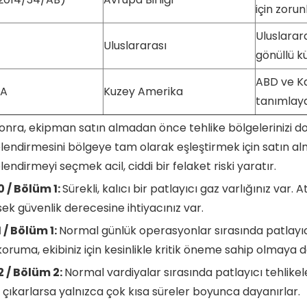
için zorun
Uluslarara
Uluslararası
gönüllü k
ABD ve Ka
SA
Kuzey Amerika
tanımlayan
nra, ekipman satın almadan önce tehlike bölgelerinizi doğr
endirmesini bölgeye tam olarak eşleştirmek için satın alma
endirmeyi seçmek acil, ciddi bir felaket riski yaratır.
0 / Bölüm 1:
Sürekli, kalıcı bir patlayıcı gaz varlığınız v
ek güvenlik derecesine ihtiyacınız var.
 / Bölüm 1:
Normal günlük operasyonlar sırasında patlayı
oruma, ekibiniz için kesinlikle kritik öneme sahip olmaya 
2 / Bölüm 2:
Normal vardiyalar sırasında patlayıcı tehlike
çıkarlarsa yalnızca çok kısa süreler boyunca dayanırlar.