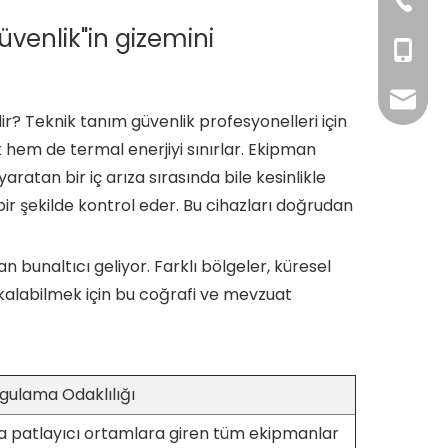
+86176
+86-10
venlik"in gizemini
+86-13
tian@d
r? Teknik tanım güvenlik profesyonelleri için
k hem de termal enerjiyi sınırlar. Ekipman
atan bir iç arıza sırasında bile kesinlikle
 bir şekilde kontrol eder. Bu cihazları doğrudan
bunaltıcı geliyor. Farklı bölgeler, küresel
kalabilmek için bu coğrafi ve mevzuat
ygulama Odaklılığı
 patlayıcı ortamlara giren tüm ekipmanlar