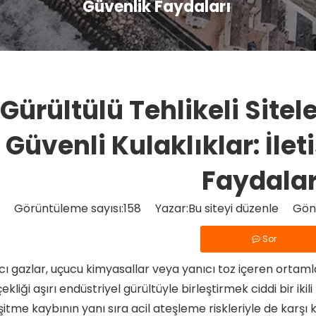
Güvenlik Faydaları
Gürültülü Tehlikeli Sitel
Güvenli Kulaklıklar: İle
Faydalar
Görüntüleme sayısı:
158
Yazar:Bu siteyi düzenle Gönd
Sor
cı gazlar, uçucu kimyasallar veya yanıcı toz içeren ortaml
ekliği aşırı endüstriyel gürültüyle birleştirmek ciddi bir ikil
işitme kaybının yanı sıra acil ateşleme riskleriyle de karşı 