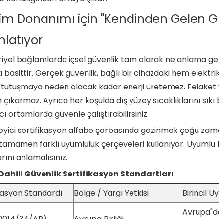
işim Donanımı için "Kendinden Gelen Gü
nlatıyor
iyel bağlamlarda içsel güvenlik tam olarak ne anlama geli
 basittir. Gerçek güvenlik, bağlı bir cihazdaki hem elektri
tutuşmaya neden olacak kadar enerji üretemez. Felaket yar
m çıkarmaz. Ayrıca her koşulda dış yüzey sıcaklıklarını sıkı
cı ortamlarda güvenle çalıştırabilirsiniz.
yici sertifikasyon alfabe çorbasında gezinmek çoğu zaman 
tamamen farklı uyumluluk çerçeveleri kullanıyor. Uyumlu 
rını anlamalısınız.
Dahili Güvenlik Sertifikasyon Standartları
ikasyon Standardı
Bölge / Yargı Yetkisi
Birincil U
Avrupa"da
2014/34/AB)
Avrupa Birliği